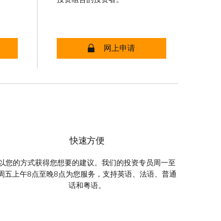
款 - 安全开设账户
道明自管投资的免税储蓄账户
网上申请
快速方便
以您的方式获得您想要的建议。我们的投资专员周一至
周五上午8点至晚8点为您服务，支持英语、法语、普通
话和粤语。