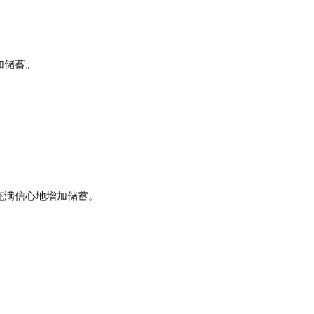
加储蓄。
充满信心地增加储蓄。