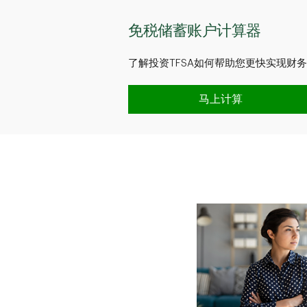
免税储蓄账户计算器
了解投资TFSA如何帮助您更快实现财
免税储蓄账户计算器
马上计算