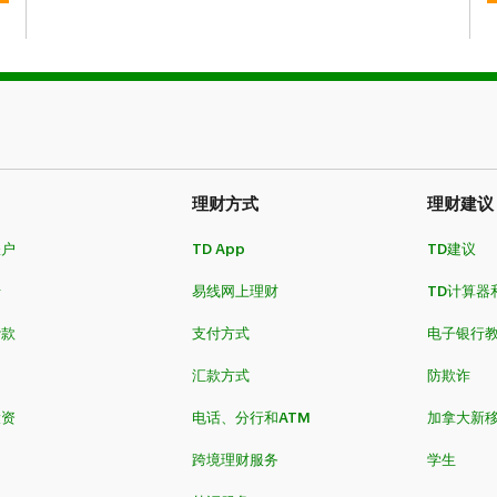
理财方式
理财建议
账户
TD App
TD建议
卡
易线网上理财
TD计算器
贷款
支付方式
电子银行
汇款方式
防欺诈
投资
电话、分行和ATM
加拿大新
跨境理财服务
学生