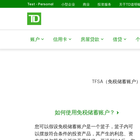
已选择
跳转到主要内容
Test - Personal
小型企业
商业
投资服务
关于TD道明
账户
信用卡
房屋贷款
借贷
TFSA（免税储蓄账
如何使用免税储蓄账户？
您可以假设免税储蓄账户是一个篮子，篮子内可
以摆放符合条件的投资产品，其产生的利息、资