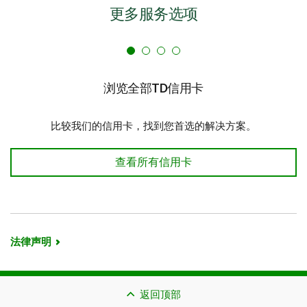
TD商务信用卡。
更多服务选项
TD奖励Visa*卡
TD商务现金返还Visa*卡
7
,
22
刷卡进行的所有消费均可赚取TD奖励积分
。
通过
浏览全部TD信用卡
®
19
,
22
,
24
Expedia
For TD
预订旅行；进行超市、餐饮和公
23
刷卡进行的所有消费
均可赚取现金返还奖金。符合资
20
,
22
共交通消费
；设置周期性账单付款；以及串流平
格的汽油和电动汽车充电消费、公共交通和办公用品消
21
,
22
台、数字游戏和媒体消费
，还可赚取更多TD奖励积
比较我们的信用卡，找到您首选的解决方案。
13
费
、周期性账单付款以及串流平台、数字游戏和媒体
分。
18
消费
还可赚取更多现金返还奖金。
®
使用您的TD奖励积分在Expedia
For TD、Amazon.ca
浏览全部TD信用卡
查看所有信用卡
安心购物，只要您的账户保持开通状态且信用良好，您
®
的Amazon Shop with Points、Starbucks
等商家兑换
的现金返还奖金就不会过期。
各种奖励。
大部分符合资格的新消费均享有购物安全和延长保证期
17
符合条件的移动设备
丢失、失窃、意外损坏或出现机
6
保障，让您放心购物
械故障可获得高达$1,000赔付。
法律声明
使用
银行卡管理工具
：尊享访问在线报告、查看业务开
4
,
5
在加拿大和美国
享受租车折扣。
销、管理现有信用额度和申请支出控制的便捷方式。
14
可选择购买TD Auto Club会籍
，在行驶途中出现任何
意外的情况下可获得全天14小时紧急道路救援服务。
返回顶部