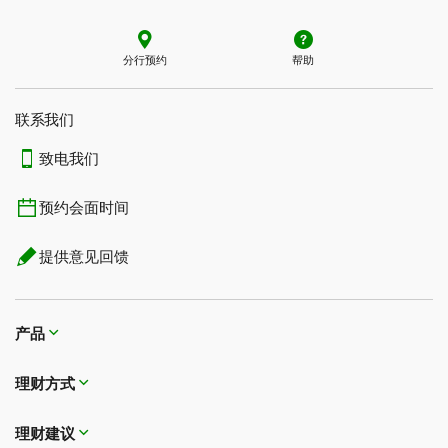
TD商务精选利率Visa卡
分行预约
帮助
TD现金返还 Visa*卡
您可选择利率为11.99%的免年费信用卡，如果您时常背
负欠款，则可选择$49年费信用卡，在消费和信用卡提
8
,
10
刷卡进行的所有消费
均可赚取现金返还奖金。超
联系我们​​​​​​​
现时享受较低的8.99%利率。
市、汽油和电动汽车充电、公共交通、周期性账单付款
如果在还款到期日前全额偿还银行对账单欠款，则所有
致电我们
9
,
10
以及串流平台、数字游戏和媒体消费
还可享受更高
15
新增消费可获享21天免息宽限期
。
的现金返还奖励率。
预约会面时间
大部分符合资格的新消费均享有购物安全和延长保证期
1
随时兑换
您的现金返还奖金，用于支付账户欠款。一切
6
保障，让您放心购物
由您选择！
提供意见回馈
16
附带最长连续48天的租车碰撞/失窃损毁保险
。
4
,
5
在加拿大和美国
享受租车折扣。
获取
TD卡管理工具
：尊享访问在线报告、查看业务开
只要保持账户开通、活跃并且信用良好，现金返还奖金
销、管理现有信用额度和申请支出控制的便捷方式。
便不会过期。
产品
14
可选择购买TD Auto Club会籍
，在行驶途中出现任何
意外的情况下可获得全天14小时紧急道路救援服务。
理财方式
理财建议