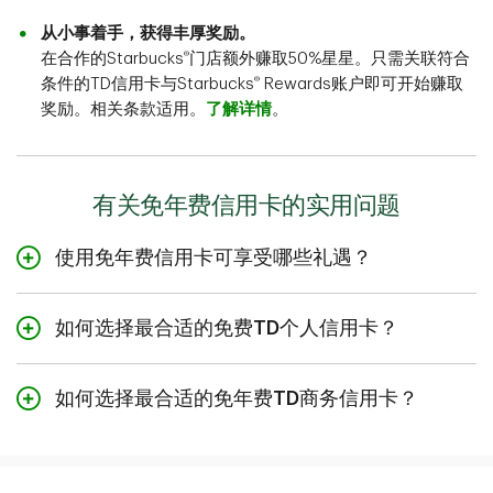
从小事着手，获得丰厚奖励。
®
在合作的Starbucks
门店额外赚取50%星星。只需关联符合
®
条件的TD信用卡与Starbucks
Rewards账户即可开始赚取
奖励。相关条款适用。
了解详情
。
有关免年费信用卡的实用问题
使用免年费信用卡可享受哪些礼遇？
您无需支付年费即可享受信用卡的各项礼遇。不过，您仍
要注意，这些信用卡还有其他费用，例如信用卡提现、逾
如何选择最合适的免费TD个人信用卡？
期还款和利息收费。
当挑选可满足您需求的信用卡时，最好的经验法则是申请
能够为您提供最佳整体价值的信用卡。您可以比较迎新奖
如何选择最合适的免年费TD商务信用卡？
励、年费和兑换奖励的难易程度，根据自己的需求做出最
当寻找可满足您商务需求的信用卡时，每一项小礼遇都能
佳选择。根据您的个人要求，TD奖励Visa*卡或TD现金返
积少成多。因此，值得花时间比较一下可选择的信用卡，
还Visa*卡可能就是您最好的免年费信用卡选择。
并了解这些信用卡的特点。下方是值得考虑的两种免年费