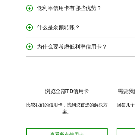
低利率信用卡有哪些优势？
帮助您节省利息收
什么是余额转账？
债务合并。
通过余
余额转账是指您将未偿
债务。
为什么要考虑低利率信用卡？
如果想将另一家机构的
有所帮助。
浏览全部TD信用卡
需要我
比较我们的信用卡，找到您首选的解决方
回答几个
案。
浏览全部TD信用卡
查看所有信用卡