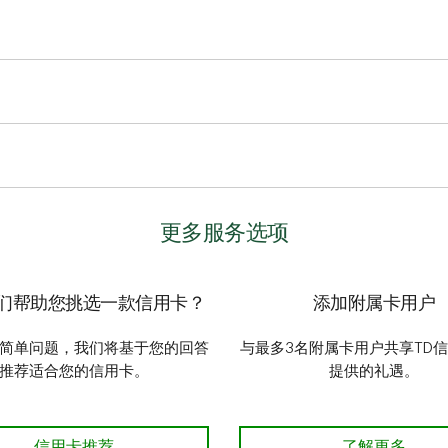
费。
您为欠款余额支付的利息将减少。
额转账合并信用卡债务。
债务从另一家金融机构的一张信用卡转移到TD信用卡上。余额转账
高利率信用卡的未偿付余额合并到低利率信用卡中，以降低利息费
更多服务选项
们帮助您挑选一款信用卡？
添加附属卡用户
简单问题，我们将基于您的回答
与最多3名附属卡用户共享TD
推荐适合您的信用卡。
提供的礼遇。
需要我们帮助您挑选一款信用卡？
信用卡推荐
添加附属卡用
了解更多