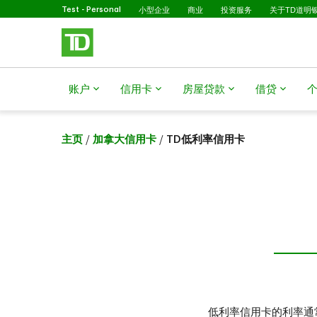
已选择
跳转到主要内容
Test - Personal
小型企业
商业
投资服务
关于TD道明
账户
信用卡
房屋贷款
借贷
主页
/
加拿大信用卡
/
TD低利率信用卡
低利率信用卡的利率通