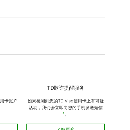
可以帮助您管理信用卡
用，低利率信用卡可能会
TD欺诈提醒服务
信用卡账户
如果检测到您的TD Visa信用卡上有可疑
活动，我们会立即向您的手机发送短信
3
。
户
TD欺诈提醒服务
了解更多