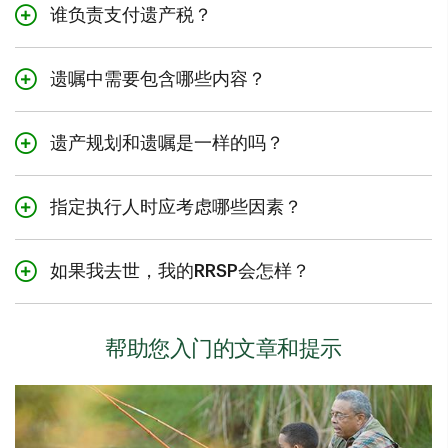
谁负责支付遗产税？
确保未成年人的监护权，降低遗产税负，并减少亲人面对
的复杂难题。
所有税款均从死者的遗产中支付。通常来说，遗产需承担
遗嘱中需要包含哪些内容？
所有与遗产处理相关的债务和费用。在将资产分配给受益
人之前，执行人应咨询税务顾问。
遗嘱应列出个人的资产和财产，以及如何分配给各个受益
遗产规划和遗嘱是一样的吗？
人。它还可能包括遗嘱人的意愿、财产位置、未成年人的
监护安排等。
遗产计划可能包括遗嘱。遗嘱是遗产计划的一部分，旨在
指定执行人时应考虑哪些因素？
为您的执行人提供明确的指示和财产分配的安排。
执行人是在您的遗嘱中指定的个人或遗产专业人士（如信
如果我去世，我的RRSP会怎样？
托公司），负责在您去世后管理您的遗产。选择执行人
时，应选择能够处理遗产复杂事务、有时间履行职责，并
您RRSP的价值将支付给您指定的受益人。如果尚未指定受
能处理与受益人之间可能出现的复杂对话的人。
益人，则计入您的遗产。在某些情况下，如果受益人是您
帮助您入门的文章和提示
的配偶或普通法伴侣，您的RRSP可以延税形式转让给他
们。有关更多具体信息，请咨询您当地的地方税务办公室
或法律和税务顾问。