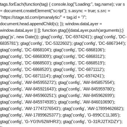
tags.forEach(function(tag) { console.log("Loading:", tag.name); var s
= document.createElement("script"); s.async = true; s.src =
"https://stage.td.com/pmanalytic/" + tag.id + "/";
document.head.appendChild(s); }); window.dataLayer =
window.dataLayer || []; function gtag(){dataLayer.push(arguments);}
gtag('js', new Date()); gtag('config', 'DC-6974241'); gtag('config', 'DC-
6835781'); gtag('config', 'DC-5322602'); gtag('config', 'DC-6867344');
gtag('config', 'DC-6868104'); gtag('config', 'DC-6868106');
gtag('config', 'DC-6868309'); gtag('config', 'DC-6868312');
gtag('config', 'DC-6868503'); gtag('config', 'DC-6868519');
gtag('config', 'DC-6868520'); gtag('config', 'DC-6871112');
gtag('config', 'DC-6871114'); gtag('config', 'DC-6974241');
gtag('config', 'AW-845955272'); gtag('config', 'AW-845857554');
gtag('config', 'AW-845921643'); gtag('config', 'AW-845959780');
gtag('config', 'AW-845960251'); gtag('config', 'AW-845962699');
gtag('config', 'AW-845974935'); gtag('config', 'AW-846010690');
gtag('config', 'AW-17747276543'); gtag('config', 'AW-17899462682');
gtag('config', 'AW-17899625377'); gtag('config', 'G-899CC1L385');
gtag('config', 'G-YG9V62WHR3'); gtag('config', 'G-31RJ2TXDZY');