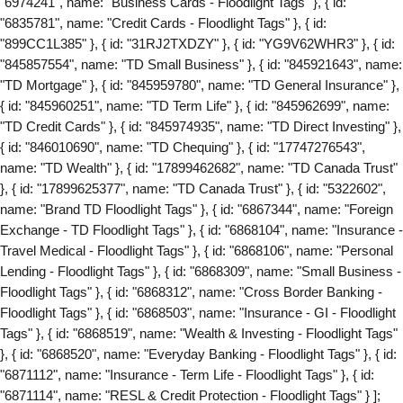
"6974241", name: "Business Cards - Floodlight Tags" }, { id:
"6835781", name: "Credit Cards - Floodlight Tags" }, { id:
"899CC1L385" }, { id: "31RJ2TXDZY" }, { id: "YG9V62WHR3" }, { id:
"845857554", name: "TD Small Business" }, { id: "845921643", name:
"TD Mortgage" }, { id: "845959780", name: "TD General Insurance" },
{ id: "845960251", name: "TD Term Life" }, { id: "845962699", name:
"TD Credit Cards" }, { id: "845974935", name: "TD Direct Investing" },
{ id: "846010690", name: "TD Chequing" }, { id: "17747276543",
name: "TD Wealth" }, { id: "17899462682", name: "TD Canada Trust"
}, { id: "17899625377", name: "TD Canada Trust" }, { id: "5322602",
name: "Brand TD Floodlight Tags" }, { id: "6867344", name: "Foreign
Exchange - TD Floodlight Tags" }, { id: "6868104", name: "Insurance -
Travel Medical - Floodlight Tags" }, { id: "6868106", name: "Personal
Lending - Floodlight Tags" }, { id: "6868309", name: "Small Business -
Floodlight Tags" }, { id: "6868312", name: "Cross Border Banking -
Floodlight Tags" }, { id: "6868503", name: "Insurance - GI - Floodlight
Tags" }, { id: "6868519", name: "Wealth & Investing - Floodlight Tags"
}, { id: "6868520", name: "Everyday Banking - Floodlight Tags" }, { id:
"6871112", name: "Insurance - Term Life - Floodlight Tags" }, { id:
"6871114", name: "RESL & Credit Protection - Floodlight Tags" } ];