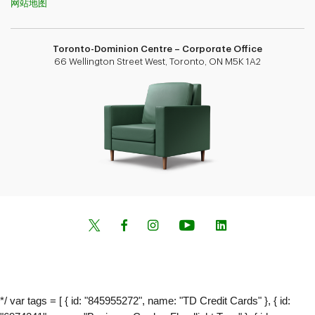
网站地图
Toronto-Dominion Centre – Corporate Office
66 Wellington Street West, Toronto, ON M5K 1A2
*/ var tags = [ { id: "845955272", name: "TD Credit Cards" }, { id: