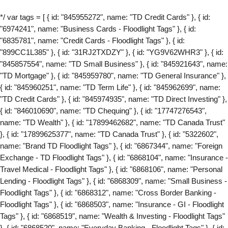
*/ var tags = [ { id: "845955272", name: "TD Credit Cards" }, { id:
"6974241", name: "Business Cards - Floodlight Tags" }, { id:
"6835781", name: "Credit Cards - Floodlight Tags" }, { id:
"899CC1L385" }, { id: "31RJ2TXDZY" }, { id: "YG9V62WHR3" }, { id:
"845857554", name: "TD Small Business" }, { id: "845921643", name:
"TD Mortgage" }, { id: "845959780", name: "TD General Insurance" },
{ id: "845960251", name: "TD Term Life" }, { id: "845962699", name:
"TD Credit Cards" }, { id: "845974935", name: "TD Direct Investing" },
{ id: "846010690", name: "TD Chequing" }, { id: "17747276543",
name: "TD Wealth" }, { id: "17899462682", name: "TD Canada Trust"
}, { id: "17899625377", name: "TD Canada Trust" }, { id: "5322602",
name: "Brand TD Floodlight Tags" }, { id: "6867344", name: "Foreign
Exchange - TD Floodlight Tags" }, { id: "6868104", name: "Insurance -
Travel Medical - Floodlight Tags" }, { id: "6868106", name: "Personal
Lending - Floodlight Tags" }, { id: "6868309", name: "Small Business -
Floodlight Tags" }, { id: "6868312", name: "Cross Border Banking -
Floodlight Tags" }, { id: "6868503", name: "Insurance - GI - Floodlight
Tags" }, { id: "6868519", name: "Wealth & Investing - Floodlight Tags"
}, { id: "6868520", name: "Everyday Banking - Floodlight Tags" }, { id: