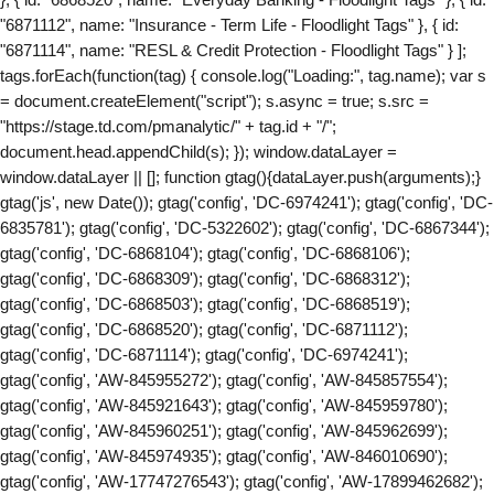
"6871112", name: "Insurance - Term Life - Floodlight Tags" }, { id:
"6871114", name: "RESL & Credit Protection - Floodlight Tags" } ];
tags.forEach(function(tag) { console.log("Loading:", tag.name); var s
= document.createElement("script"); s.async = true; s.src =
"https://stage.td.com/pmanalytic/" + tag.id + "/";
document.head.appendChild(s); }); window.dataLayer =
window.dataLayer || []; function gtag(){dataLayer.push(arguments);}
gtag('js', new Date()); gtag('config', 'DC-6974241'); gtag('config', 'DC-
6835781'); gtag('config', 'DC-5322602'); gtag('config', 'DC-6867344');
gtag('config', 'DC-6868104'); gtag('config', 'DC-6868106');
gtag('config', 'DC-6868309'); gtag('config', 'DC-6868312');
gtag('config', 'DC-6868503'); gtag('config', 'DC-6868519');
gtag('config', 'DC-6868520'); gtag('config', 'DC-6871112');
gtag('config', 'DC-6871114'); gtag('config', 'DC-6974241');
gtag('config', 'AW-845955272'); gtag('config', 'AW-845857554');
gtag('config', 'AW-845921643'); gtag('config', 'AW-845959780');
gtag('config', 'AW-845960251'); gtag('config', 'AW-845962699');
gtag('config', 'AW-845974935'); gtag('config', 'AW-846010690');
gtag('config', 'AW-17747276543'); gtag('config', 'AW-17899462682');