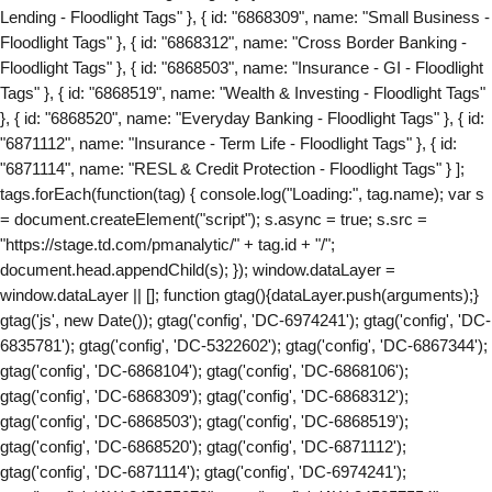
Lending - Floodlight Tags" }, { id: "6868309", name: "Small Business -
Floodlight Tags" }, { id: "6868312", name: "Cross Border Banking -
Floodlight Tags" }, { id: "6868503", name: "Insurance - GI - Floodlight
Tags" }, { id: "6868519", name: "Wealth & Investing - Floodlight Tags"
}, { id: "6868520", name: "Everyday Banking - Floodlight Tags" }, { id:
"6871112", name: "Insurance - Term Life - Floodlight Tags" }, { id:
"6871114", name: "RESL & Credit Protection - Floodlight Tags" } ];
tags.forEach(function(tag) { console.log("Loading:", tag.name); var s
= document.createElement("script"); s.async = true; s.src =
"https://stage.td.com/pmanalytic/" + tag.id + "/";
document.head.appendChild(s); }); window.dataLayer =
window.dataLayer || []; function gtag(){dataLayer.push(arguments);}
gtag('js', new Date()); gtag('config', 'DC-6974241'); gtag('config', 'DC-
6835781'); gtag('config', 'DC-5322602'); gtag('config', 'DC-6867344');
gtag('config', 'DC-6868104'); gtag('config', 'DC-6868106');
gtag('config', 'DC-6868309'); gtag('config', 'DC-6868312');
gtag('config', 'DC-6868503'); gtag('config', 'DC-6868519');
gtag('config', 'DC-6868520'); gtag('config', 'DC-6871112');
gtag('config', 'DC-6871114'); gtag('config', 'DC-6974241');