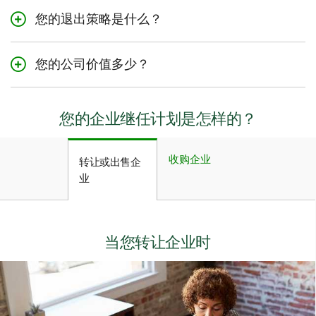
您的退出策略是什么？
您的公司价值多少？
您的企业继任计划是怎样的？
继任计划可以确保在企业所有权更替的过程中实现更加平
收购企业
转让或出售企
稳的过渡，同时还可以帮助您实现企业价值的最大化。
业
考虑至少提前3-5年开始您的继任计划
越早开始规划越好。完整的企业继任计划最多可能需要3-5
写下您的计划并保持更新
年才能完成。
定期与利益相关方沟通
制定从公司离任的日程安排
您计划如何以及何时离开公司可能是两个最重要的问题。
当您转让企业时
继续投资并建设您的企业
脑海中有明确的过渡计划 - 定义整个过程中的每个步骤
您会把企业转让给家庭成员、合伙人或雇员吗？
和里程碑
与TD客户经理或财富顾问讨论您的继任计划
您会将您的企业出售给第三方吗？
确定公司的价值是制定有效继任计划以及知道离任后要做
切记与家人、业务伙伴、利益相关方、财务顾问和其他
些什么的关键步骤。
您会关闭企业并清算资产吗？
专业人员讨论您的计划