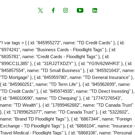
*/ var tags = [ { id: "845955272", name: "TD Credit Cards" }, { id:
"6974241", name: "Business Cards - Floodlight Tags" }, { id:
"6835781", name: "Credit Cards - Floodlight Tags" }, { id:
"899CC1L385" }, { id: "31RJ2TXDZY" }, { id: "YG9V62WHR3" }, { id:
"845857554", name: "TD Small Business" }, { id: "845921643", name:
"TD Mortgage" }, { id: "845959780", name: "TD General Insurance" },
{ id: "845960251", name: "TD Term Life" }, { id: "845962699", name:
"TD Credit Cards" }, { id: "845974935", name: "TD Direct Investing" },
{ id: "846010690", name: "TD Chequing" }, { id: "17747276543",
name: "TD Wealth" }, { id: "17899462682", name: "TD Canada Trust"
}, { id: "17899625377", name: "TD Canada Trust" }, { id: "5322602",
name: "Brand TD Floodlight Tags" }, { id: "6867344", name: "Foreign
Exchange - TD Floodlight Tags" }, { id: "6868104", name: "Insurance -
Travel Medical - Floodlight Tags" }, { id: "6868106", name: "Personal