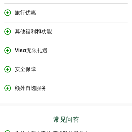
TD至尊旅行信用卡可帮助您通过日常消费赚取丰厚奖励。
而且随着持续消费，奖励也会迅速累加。这使您可以想要
旅行优惠
的方式兑换想要的奖励，或各种奖励选择灵活犒赏自己。
探索您的信用卡附带的旅行优惠和保险：
通过Expedia® For TD兑换积分更加物超所值：
搜索超
其他福利和功能
23
$100 TD旅行抵扣金
过一百万个航班、酒店、套餐等！准备好预订时，您可
每年，通过Expedia For TD进行至少$500.00有效旅行
3
立即使用
TD奖励积分抵扣旅行消费。
TD还款计划
消费并在该日历年计入账户，即可获得一笔
$100.00
将$100或以上的消费轻松转变为6、12或18个月还款计
Visa无限礼遇
抵扣消费
：
只需点击三次，即可用您的积分抵扣过往符
TD旅行抵扣金。
划。相关条款适用。
了解详情
合资格的TD信用卡消费。简单快捷的方式，助您轻松获
26
免费Visa无限礼宾服务
：
30
使用全球各地的贵宾休息室，享受机场时光
取最心仪的奖励。
了解更多
可享有安飞士租车公司和巴吉租车公司的租车折扣
每天24小时、每周七天随时待命，Visa无限礼宾服务可
安全保障
您是否需要在登机前有一个放松和休憩之所？通过Visa
在参与计划的安飞士和巴吉租车公司网点租用符合要求
偿还余额：
兑换TD奖励积分以帮助偿还信用卡欠款余
满足持卡人大大小小的各种要求，无论您在何时旅行、
Airport Companion计划，您的TD至尊旅行Visa无限卡
的汽车时，使用您的加拿大TD信用卡可在加拿大和美国
24
额。
移动设备保险
购物和使用信用卡，均可让您充分享受美好时光。加拿
30
让您可使用全世界超过1,200个机场贵宾室
。此外，
13
,
14
享有最低基本费率至少10%的优惠
，在其他国家和
符合条件的移动设备丢失、失窃、意外损坏或出现机械
额外自选服务
大和美国免费电话：
还可以提前预订参与计划的机场贵宾室，让您更加安
13
,
14
地区享有最低基本费率至少5%的优惠
。
故障可获得高达$1,000赔付。
1-888-853-4458
心。每个会员年度可免费使用4次贵宾室，以及机场餐
17
自选TD信用卡还款保障计划
：
在接受非接触式付款的商户使用
Apple Pay
、
Google
加拿大和美国境外：
芯片与个人密码 (PIN) 技术：
饮和零售折扣与优惠。
自选TD信用卡还款保障计划保险产品旨在帮助您在发生
Pay
或
Samsung Pay
-
越来越多的商店、餐馆和其他
1-630-350-4545
*
TD Visa
卡采用芯片与个人密码 (PIN) 技术，通过使用
7
旅行医疗保险
承保范围内的失业、完全残疾或身故时支付您的TD信用
零售商接受这些数字钱包，只需轻触一下您的设备即可
PIN增强了安全性。用户必须提供PIN，这使得未经授权
27
Visa无限豪华酒店系列
：
常见问答
最初21天承保金额高达$200万。如果您或您的配偶年
卡还款。如需了解自选还款保障计划的更多信息或参保
31
方便、轻松地支付日常商务开销
。
的用户更加难以复制或访问TD信用卡内的信息。
预订入住Visa Infinite豪华酒店系列900多家全球最富魅
满65岁，您在前4天内可享受旅行保险。另可提供追加
该计划，请致电
1-800-294-8602
或访问
力的著名酒店时获享七项专属礼遇。
15