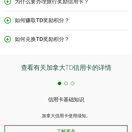
购物安全和延长保证期保障
：
为什么要办理旅行奖励信用卡？
保险。
td.com/BP
。
使用加拿大信用卡购物之后，如果所购物品在购买之日
27
Visa无限餐饮优待
：
8
16
航班/旅行延误保险
可选购TD Auto Club会籍
，在行驶途中出现任何意外
您喜欢旅行吗？那么旅行奖励卡可能非常适合您。这些信
后90天内被盗或受损，您将自动获得购物保障和延长质
作为Visa无限卡持卡人，您可参加可满足您挑剔口味的
如果航班/旅行延误超过4小时，则每位投保人最高可获
的情况下可获得全天24小时紧急道路救援服务。
用卡为持卡人提供物超所值的旅行奖励积分，积分可以通
如何赚取TD奖励积分？
保保护 (涵盖您所购的多数符合资格的新物品)。如果物
各项专属美食活动。Visa无限卡餐饮系列提供一流的厨
$500赔付。
过有效消费赚取，然后用于兑换以支付机票和其他旅行相
品附带在加拿大有效的制造商保修书，则您有权将保修
师和著名的葡萄酒，让您尽情探索美食。
使用TD至尊旅行Visa无限卡进行旅行预订、餐厅消费、购
关费用。但是，这只是开始。TD至尊旅行Visa*无限卡还可
9
旅行取消/旅行延误保险
期加倍，最多可延长12个月。
物和日常消费可赚取积分。如果此卡获得批准，您就可以
27
让您在Amazon.ca上通过Shop with Points兑换TD奖励积
Visa无限葡萄酒之乡计划
：
如何兑换TD奖励积分？
针对旅行取消，每位投保人最高可获$1,500赔付，所有
开始赚取迎新奖励中的TD奖励积分。除了每次消费都可赚
分。
现场出示Visa无限卡，即可在卑诗省、安大略省和索诺
Visa Secure*
投保人总计最高可获$5,000赔付；针对旅行延误，每位
兑换TD奖励积分以预订下一次旅行、购物等。
21
,
29
取2TD奖励积分
之外，您还可以使用此旅游奖励信用卡
玛山谷超过95家参加活动的酿酒厂享受独家优惠，包括
通过应用内身份验证，Visa Secure为您提供更高的网
投保人最高可获$5,000赔付，同一承保行程中的所有投
®
6
通过Expedia
for TD
进行旅游消费，每消费一元可赚取8
葡萄酒购买折扣、免费品酒活动、私人葡萄园之旅等
上购物安全性和便捷性。
6
Expedia® For TD：
保人总计最高可获$25,000赔付。
通过Expedia for TD
在线预订旅行
19
,
29
TD奖励积分
。您在超市、餐饮和公共交通上每消费1美
等。
查看有关加拿大TD信用卡的详情
3
时，您可以兑换
TD奖励积分。这有助于让您的旅行更加经
即时提醒。道明欺诈提醒为您带来更多便利：
10
旅行公共交通意外保险
20
,
29
元，即可赚取6 TD奖励积分
；周期性账单付款、串流
济实惠。
27
*
Visa无限娱乐特权
现在，如果我们怀疑您的TD至尊旅行
：
Visa
无限卡或您
乘坐公共交通工具（如公共汽车、渡轮、飞机、火车或
平台、数字游戏与媒体的消费，每1美元即可赚取4 TD奖励
加拿大各地全年各种精心策划的活动的独家专属门票。
账户中任何附属卡用户的卡上有可疑的活动，您的手机
租车）旅行时，最高享有$500,000的损失赔付额
28
,
29
积分
。只要您是TD至尊旅游Visa*无限卡持卡人，您的
Amazon：
购物时，您可以使用TD奖励积分在Amazon.ca
Visa无限卡持卡人还可尊享多伦多国际电影节
就会自动收到TD欺诈提醒。只需在道明客户资料中填写
独家礼
25
TD奖励积分就不会过期
。
上通过Amazon Shop with Points兑换符合条件的产品。
11
旅行紧急援助服务
遇、特权和优惠
您目前使用的手机号即可。
了解详情
信用卡基础知识
一个电话即可获得帮助。如在旅行中遇到个人紧急情
抵扣消费：
您也可使用TD至尊旅行Visa无限卡通过其他旅
27
Visa无限Troon Golf
在TD App中管理您的信用卡
：
况，可使用免费电话求助。
行服务提供商预订旅行，或进行日常消费。交易入账后，
®
在超过95家高尔夫球场尊享Troon Rewards
设置交易限额、阻止国外消费或锁定您的信用卡。
银级会员
了解
加拿大信用卡使用须知。
8
行李延误及遗失保险
使用TD Mobile App或TD易线网上理财，只需三次点击即
升级礼遇，并在参加活动的Troon Rewards高尔夫球场
详情
如果您的行李延误超过6小时或丢失，每位投保人最高
可兑换积分。
了解更多
获得果岭费、商品和课程10%优惠。
Click to Pay
享有$1,000综合保障，用于购买衣物和洗浴用品等必需
信用卡基础知识
了解更多