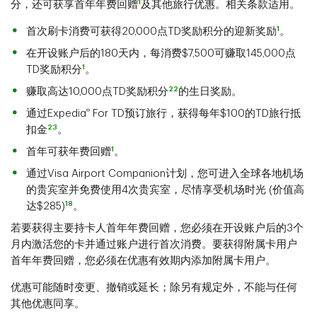
1
分，还可获享首年年费回赠
及其他旅行优惠。相关条款适用。
1
首次刷卡消费可获得20,000点TD奖励积分的迎新奖励
。
在开设账户后的180天内，每消费$7,500可赚取145,000点
1
TD奖励积分
。
22
赚取高达10,000点TD奖励积分
的生日奖励。
®
通过Expedia
For TD预订旅行，获得每年$100的TD旅行抵
23
扣金
。
1
首年可获年费回赠
。
通过Visa Airport Companion计划，您可进入全球各地机场
的贵宾室并免费使用4次贵宾室，尽情享受机场时光
(价值高
18
达$285)
。
若要获得主要持卡人首年年费回赠，您必须在开设账户后的3个
月内激活您的卡并通过账户进行首次消费。要获得附属卡用户
首年年费回赠，您必须在优惠有效期内添加附属卡用户。
优惠可能随时变更、撤销或延长；除另有规定外，不能与任何
其他优惠同享。