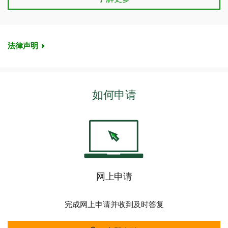
使用TD Visa卡在线付款简单、智能且安全。 看到接受
偿还余额：
您还可以在TD App或易线网上理财上兑换TD奖
品。
Visa付款的图标时， (
) 只需点击使用TD Visa卡付
励积分以支付信用卡账户欠款余额。
12
租车碰撞/失窃损毁保险
款即可。
最多连续48天的保险
法律声明
查看您的TD信用卡旅行保险权益
使用我们的
信用卡旅行保险验证工具
，了解您的TD信用
卡提供哪些旅行保险权益。
24
酒店/汽车旅馆盗窃保险
如何申请
账户持卡人和随持卡人一同旅行的合资格家庭成员每次
个人物品在酒店或汽车旅馆客房失窃均可获得高达
$2,500的赔付。
32
附加保险或延长保障
如您的出行天数超过TD信用卡原有的医疗保障期限，您
可为该次行程额外购买所需的旅行医疗保险天数，安心
网上申请
无忧延长旅程。如果您的旅行费用超过了信用卡所提供
的旅行取消和旅行延误保险的保障限额，您可选择增加
相应的保障金额。
了解详情并索取报价
。
完成网上申请并收到及时答复