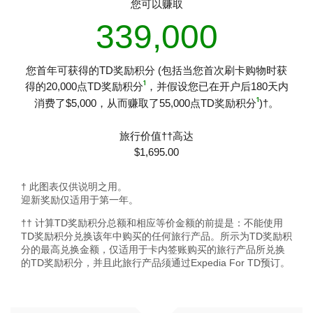
您可以赚取
339,000
您首年可获得的TD奖励积分 (包括当您首次刷卡购物时获
1
得的20,000点TD奖励积分
，并假设您已在开户后180天内
1
消费了$5,000，从而赚取了55,000点TD奖励积分
)†。
旅行价值††高达
$
1,695.00
† 此图表仅供说明之用。
迎新奖励仅适用于第一年。
†† 计算TD奖励积分总额和相应等价金额的前提是：不能使用
TD奖励积分兑换该年中购买的任何旅行产品。所示为TD奖励积
分的最高兑换金额，仅适用于卡内签账购买的旅行产品所兑换
的TD奖励积分，并且此旅行产品须通过Expedia For TD预订。