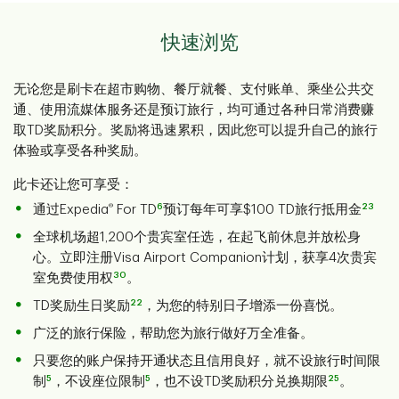
快速浏览
无论您是刷卡在超市购物、餐厅就餐、支付账单、乘坐公共交
通、使用流媒体服务还是预订旅行，均可通过各种日常消费赚
取TD奖励积分。奖励将迅速累积，因此您可以提升自己的旅行
体验或享受各种奖励。
此卡还让您可享受：
®
6
23
通过Expedia
For TD
预订每年可享$100 TD旅行抵用金
全球机场超1,200个贵宾室任选，在起飞前休息并放松身
心。立即注册Visa Airport Companion计划，获享4次贵宾
30
室免费使用权
。
22
TD奖励生日奖励
，为您的特别日子增添一份喜悦。
广泛的旅行保险，帮助您为旅行做好万全准备。
只要您的账户保持开通状态且信用良好，就不设旅行时间限
5
5
25
制
，不设座位限制
，也不设TD奖励积分兑换期限
。