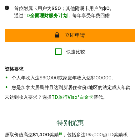
首位附属卡用户为
$50
；其他附属卡用户为
$0
。
通过
TD全面理财服务计划
，每年享受年费回赠
安全
立即申请
快速比较
资格要求
个人年收入达$60,000或家庭年收入达$100,000。
您是加拿大居民并且达到所居住省份/地区的法定成人年龄
未达到收入要求？选择
TD旅行Visa*白金卡
替代。
特别优惠
18
赚取价值高达
$1,400
奖励
，包括多达165,000点TD奖励积